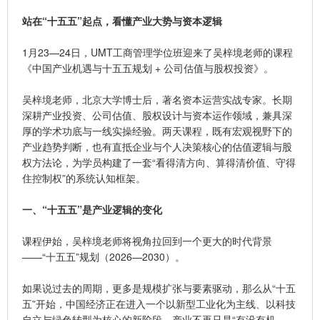
站在“十五五”起点，看懂产业大势与资本逻辑
1月23—24日，UMT工商管理学位班迎来了吴梓境老师的课程
《中国产业机遇与十五五规划 + 公司估值与股权投资》。
吴梓境老师，北京大学博士后，著名资本运营实战专家。长期
深耕产业投资、公司估值、股权设计与资本运作领域，兼具深
厚的学术功底与一线实操经验。两天课程，既有宏观视野下的
产业趋势判断，也有直抵企业与个人决策核心的估值逻辑与股
权方法论，为学员构建了一套“看得清方向、算得清价值、守得
住控制权”的系统认知框架。
一、“十五五”是产业逻辑的变化
课程伊始，吴梓境老师将视角拉回到一个更大的时代背景
——“十五五”规划（2026—2030）。
如果说过去的周期，更多是规模扩张与要素驱动，那么从“十五
五”开始，中国经济正在进入一个以新型工业化为主线、以科技
自立与绿色转型为核心的新阶段。产业不再只是“有没有机