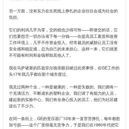
另一方面，没有实力在生死线上挣扎的企业往往会成为社会的
负担。
它们的利润几乎为零，交的税也少得可怜——即便交的话，它
们也要想尽一切办法省下每一分钱——在提高员工素质和改善
工作环境上，几乎不作资金投入。经常裁员的威胁让员工没有
安全感和稳定感，总为自己的未来担心。这样一来，它们就更
不可能有时间和金钱帮助其他人了。
我在马萨诸塞的匹兹菲尔德亲眼目睹过此类事情，在GE工作的
头17年我几乎都在那个城市度过。
我见过两种个业，一种是健康的，一种是失败的。我们拥有一
个充满活力、不断成长的塑料企业。我们请了有能力的人员，
建起新的实验中心。我们有全身心投入的员工，他们为社区建
设出了不少力。
在同一条街上，GE的变压器厂10年来一直苦苦挣扎，每年都愈
加亏损——这个厂变得毫无竞争力，于是我们在1980年代把它