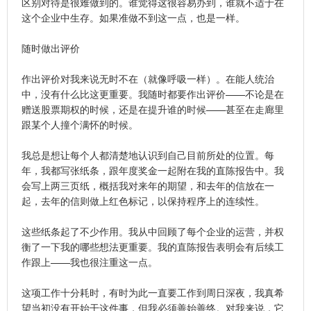
区别对待是很难做到的。谁觉得这很容易办到，谁就不适于在
这个企业中生存。如果准做不到这一点，也是一样。
随时做出评价
作出评价对我来说无时不在（就像呼吸一样）。在能人统治
中，没有什么比这更重要。我随时都要作出评价——不论是在
赠送股票期权的时候，还是在提升谁的时候——甚至在走廊里
跟某个人撞个满怀的时候。
我总是想让每个人都清楚地认识到自己目前所处的位置。每
年，我都写张纸条，跟年度奖金一起附在我的直陈报告中。我
会写上两三页纸，概括我对来年的期望，和去年的信放在一
起，去年的信则做上红色标记，以保持程序上的连续性。
这些纸条起了不少作用。我从中回顾了每个企业的运营，并权
衡了一下我的哪些想法更重要。我的直陈报告表明会有后续工
作跟上——我也很注重这一点。
这项工作十分耗时，有时为此一直要工作到周日深夜，我真希
望当初没有开始干这件事，但我必须善始善终。对我来说，它