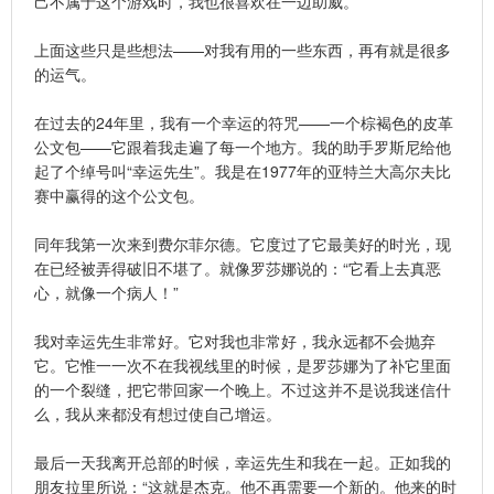
己不属于这个游戏时，我也很喜欢在一边助威。
上面这些只是些想法——对我有用的一些东西，再有就是很多
的运气。
在过去的24年里，我有一个幸运的符咒——一个棕褐色的皮革
公文包——它跟着我走遍了每一个地方。我的助手罗斯尼给他
起了个绰号叫“幸运先生”。我是在1977年的亚特兰大高尔夫比
赛中赢得的这个公文包。
同年我第一次来到费尔菲尔德。它度过了它最美好的时光，现
在已经被弄得破旧不堪了。就像罗莎娜说的：“它看上去真恶
心，就像一个病人！”
我对幸运先生非常好。它对我也非常好，我永远都不会抛弃
它。它惟一一次不在我视线里的时候，是罗莎娜为了补它里面
的一个裂缝，把它带回家一个晚上。不过这并不是说我迷信什
么，我从来都没有想过使自己增运。
最后一天我离开总部的时候，幸运先生和我在一起。正如我的
朋友拉里所说：“这就是杰克。他不再需要一个新的。他来的时